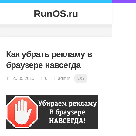
Skip
to
RunOS.ru
content
Как убрать рекламу в
браузере навсегда
29.05.2019
0
admin
OS